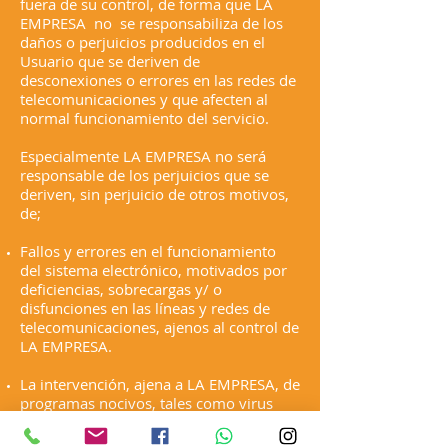
fuera de su control, de forma que LA
EMPRESA no se responsabiliza de los
daños o perjuicios producidos en el
Usuario que se deriven de
desconexiones o errores en las redes de
telecomunicaciones y que afecten al
normal funcionamiento del servicio.
Especialmente LA EMPRESA no será
responsable de los perjuicios que se
deriven, sin perjuicio de otros motivos,
de;
Fallos y errores en el funcionamiento
del sistema electrónico, motivados por
deficiencias, sobrecargas y/ o
disfunciones en las líneas y redes de
telecomunicaciones, ajenos al control de
LA EMPRESA.
La intervención, ajena a LA EMPRESA, de
programas nocivos, tales como virus
informáticos.