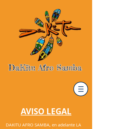
DaKïtu Afro Samba
AVISO LEGAL
DAKITU AFRO SAMBA, en adelante LA